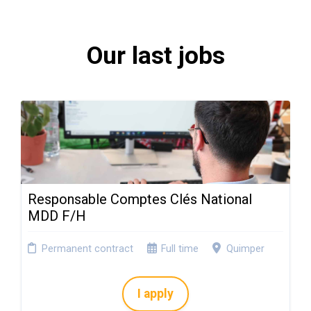
Our last jobs
Responsable Comptes Clés National
MDD F/H
Permanent contract
Full time
Quimper
I apply