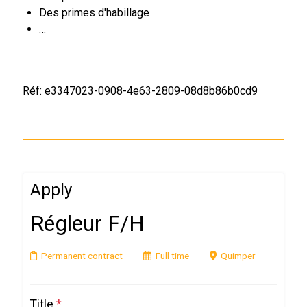
Des primes d'habillage
…
Réf: e3347023-0908-4e63-2809-08d8b86b0cd9
Apply
Régleur F/H
Permanent contract
Full time
Quimper
Title
*