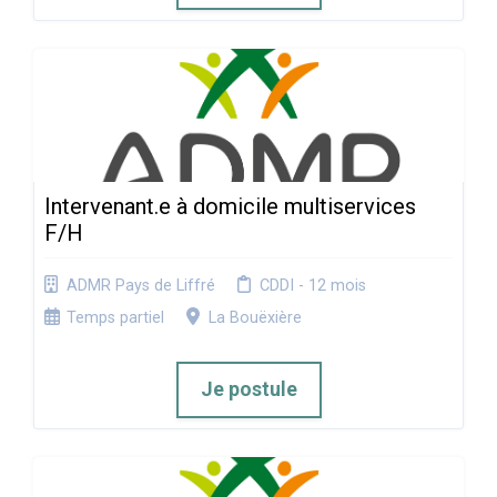
Intervenant.e à domicile multiservices
F/H
ADMR Pays de Liffré
CDDI - 12 mois
Temps partiel
La Bouëxière
Je postule