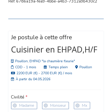
Réf: 6786a19a-fea9-4bbe-a4b3-7312a9b430c2
Je postule à cette offre
Cuisinier en EHPAD,H/F
Pouillon, EHPAD "la chaumière fleurie"
CDD
- 1 mois
Temps plein
Pouillon
2200 EUR (€) - 2700 EUR (€) / mois
À partir du 04.05.2026
Civilité
*
Madame
Monsieur
Mx