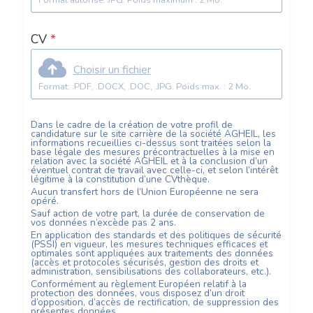
Format autorisé: JPG. Poids maximum : 2 Mo.
CV
*
Choisir un fichier
Format: .PDF, .DOCX, .DOC, .JPG. Poids max. : 2 Mo.
Dans le cadre de la création de votre profil de
candidature sur le site carrière de la société
AGHEIL
, les
informations recueillies ci-dessus sont traitées selon la
base légale des mesures précontractuelles à la mise en
relation avec la société
AGHEIL
et à la conclusion d’un
éventuel contrat de travail avec celle-ci, et selon l’intérêt
légitime à la constitution d’une CVthèque.
Aucun transfert hors de l’Union Européenne ne sera
opéré.
Sauf action de votre part, la durée de conservation de
vos données n’excède pas
2
ans.
En application des standards et des politiques de sécurité
(PSSI) en vigueur, les mesures techniques efficaces et
optimales sont appliquées aux traitements des données
(accès et protocoles sécurisés, gestion des droits et
administration, sensibilisations des collaborateurs, etc.).
Conformément au règlement Européen relatif à la
protection des données, vous disposez d’un droit
d’opposition, d’accès de rectification, de suppression des
présentes données.