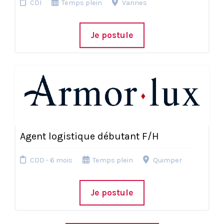
CDI
Temps plein
Vannes
Je postule
Agent logistique débutant F/H
CDD - 6 mois
Temps plein
Quimper
Je postule