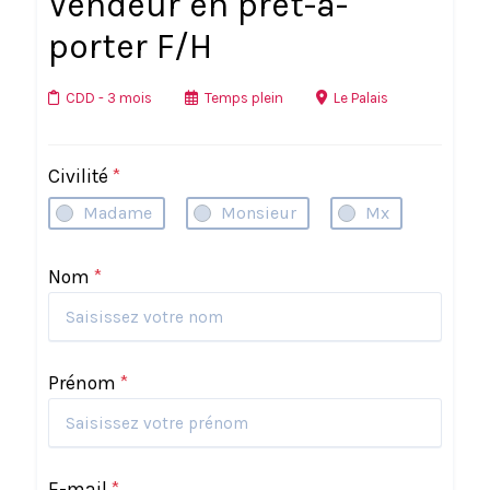
Vendeur en prêt-à-
porter F/H
CDD
- 3 mois
Temps plein
Le Palais
Civilité
*
Madame
Monsieur
Mx
Nom
*
Prénom
*
E-mail
*