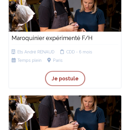
Maroquinier expérimenté F/H
Ets André RENAUD
CDD - 6 mois
Temps plein
Paris
Je postule