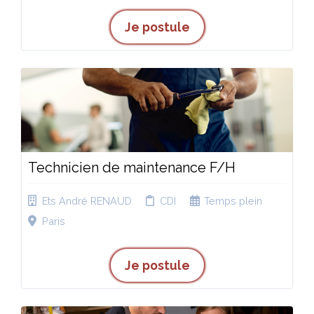
Je postule
Technicien de maintenance F/H
Ets André RENAUD
CDI
Temps plein
Paris
Je postule