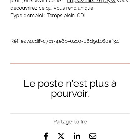
profil, en suivant ce lien :
https://afir.st/e7byW
Vous
découvrirez ce qui vous rend unique !
Type d'emploi : Temps plein, CDI
Réf: e274cdff-c7c1-4e6b-0210-08d9d460ef34
Le poste n'est plus à
pourvoir.
Partager l'offre