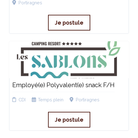
Portiragnes
Je postule
Employé(e) Polyvalent(e) snack F/H
CDI
Temps plein
Portiragnes
Je postule