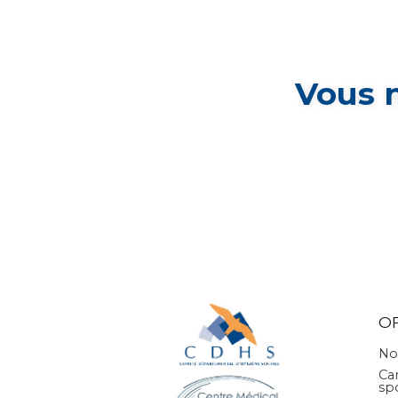
Vous 
O
No
Ca
sp