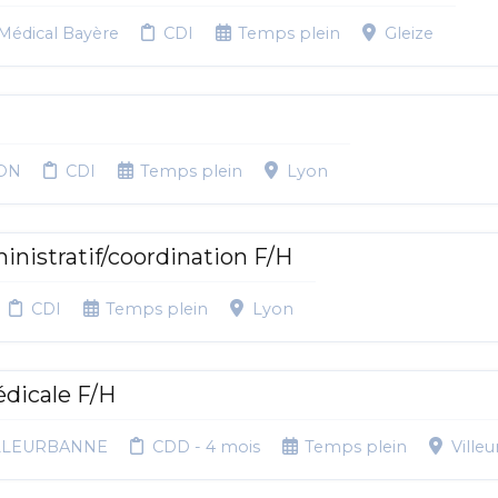
Médical Bayère
CDI
Temps plein
Gleize
YON
CDI
Temps plein
Lyon
inistratif/coordination F/H
CDI
Temps plein
Lyon
édicale F/H
ILLEURBANNE
CDD - 4 mois
Temps plein
Ville