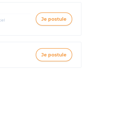
Je postule
iel
Je postule