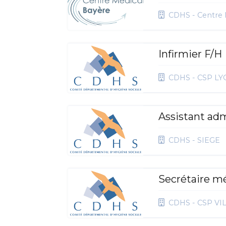
CDHS - Centre 
Infirmier F/H
CDHS - CSP L
Assistant adm
CDHS - SIEGE
Secrétaire m
CDHS - CSP V