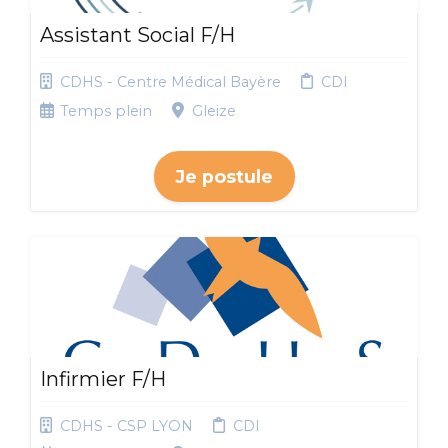
Assistant Social F/H
CDHS - Centre Médical Bayère
CDI
Temps plein
Gleize
Je postule
Infirmier F/H
CDHS - CSP LYON
CDI