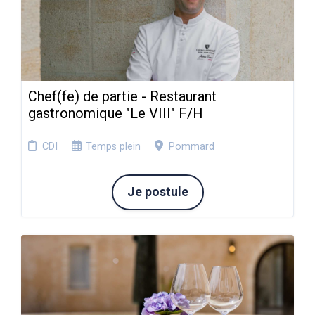
Chef(fe) de partie - Restaurant
gastronomique "Le VIII" F/H
CDI
Temps plein
Pommard
Je postule