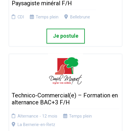
Paysagiste minéral F/H
CDI
Temps plein
Bellebrune
Je postule
Technico-Commercial(e) – Formation en
alternance BAC+3 F/H
Alternance - 12 mois
Temps plein
La Bernerie-en-Retz