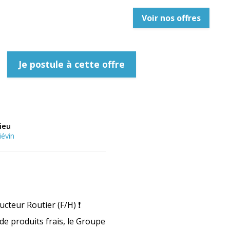
Voir nos offres
Je postule à cette offre
ieu
iévin
cteur Routier (F/H) ❗
de produits frais, le Groupe