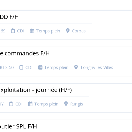
CDD F/H
 69
CDI
Temps plein
Corbas
de commandes F/H
RTS 50
CDI
Temps plein
Torigny-les-Villes
xploitation - journée (H/F)
HY
CDI
Temps plein
Rungis
utier SPL F/H