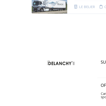
LE BELIER
SU
OF
Can
sp