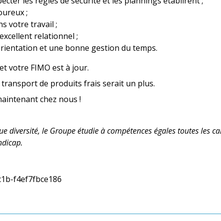
cter les règles de sécurité et les plannings établirent ;
oureux ;
 votre travail ;
xcellent relationnel ;
orientation et une bonne gestion du temps.
t votre FIMO est à jour.
transport de produits frais serait un plus.
aintenant chez nous !
que diversité, le Groupe étudie à compétences égales toutes les ca
ndicap.
c1b-f4ef7fbce186