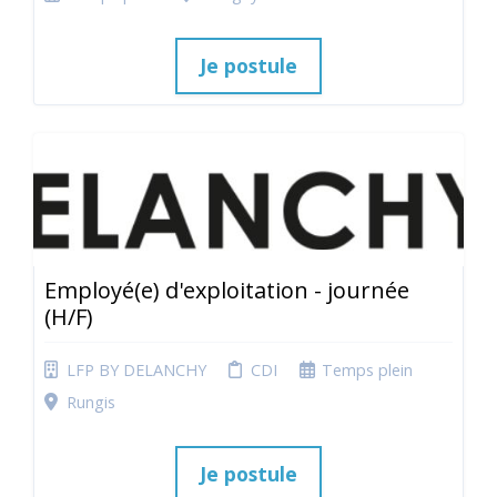
Je postule
Employé(e) d'exploitation - journée
(H/F)
LFP BY DELANCHY
CDI
Temps plein
Rungis
Je postule