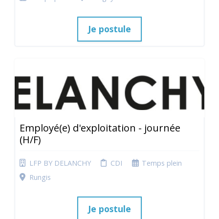
Je postule
Employé(e) d'exploitation - journée
(H/F)
LFP BY DELANCHY
CDI
Temps plein
Rungis
Je postule