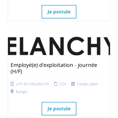
Je postule
Employé(e) d'exploitation - journée
(H/F)
LFP BY DELANCHY
CDI
Temps plein
Rungis
Je postule