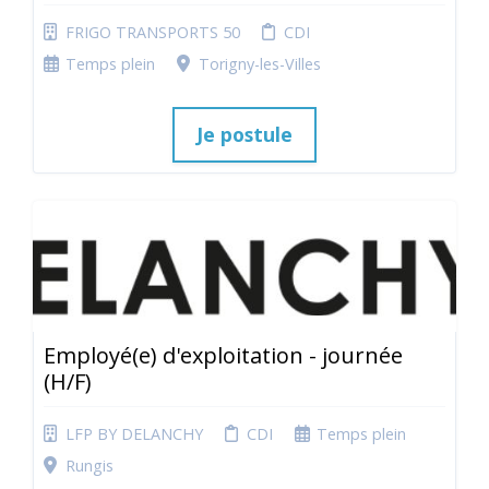
FRIGO TRANSPORTS 50
CDI
Temps plein
Torigny-les-Villes
Je postule
Employé(e) d'exploitation - journée
(H/F)
LFP BY DELANCHY
CDI
Temps plein
Rungis