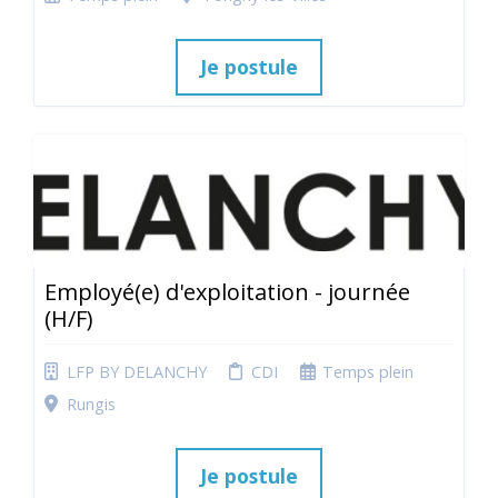
Je postule
Employé(e) d'exploitation - journée
(H/F)
LFP BY DELANCHY
CDI
Temps plein
Rungis
Je postule