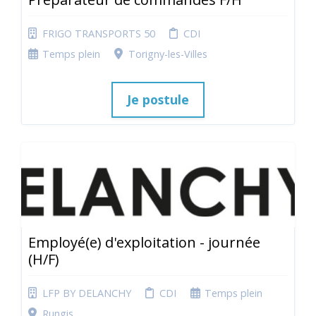
FRIGO TRANSPORTS 50
CDI
Temps plein
Torigny-les-Villes
Je postule
Employé(e) d'exploitation - journée
(H/F)
LFP BY DELANCHY
CDI
Temps plein
Rungis