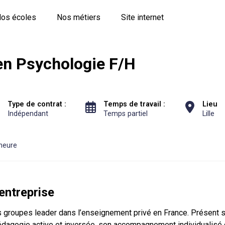
os écoles
Nos métiers
Site internet
en Psychologie F/H
Type de contrat :
Temps de travail :
Lieu
Indépendant
Temps partiel
Lille
 heure
'entreprise
s groupes leader dans l’enseignement privé en France. Présent s
pédagogie active et inversée, son accompagnement individualisé 