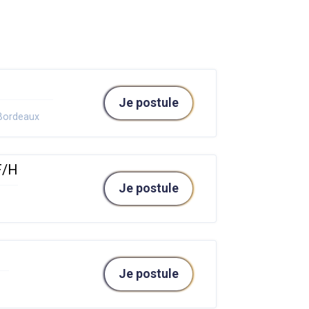
Je postule
Bordeaux
F/H
Je postule
Je postule