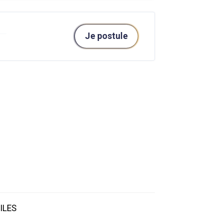
Je postule
ILES