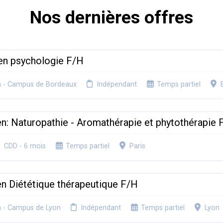
Nos dernières offres
 en psychologie F/H
n - Campus de Bordeaux
Indépendant
Temps partiel
en: Naturopathie - Aromathérapie et phytothérapie 
CDD - 6 mois
Temps partiel
Paris
en Diététique thérapeutique F/H
n - Campus de Lyon
Indépendant
Temps partiel
Lyon