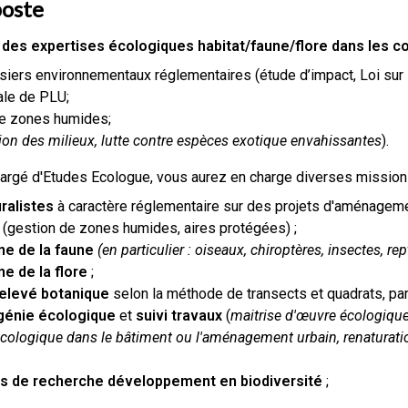
poste
des expertises écologiques habitat/faune/flore dans les co
iers environnementaux réglementaires (étude d’impact, Loi sur l
ale de PLU;
de zones humides;
ion des milieux, lutte contre espèces exotique envahissantes
).
hargé d'Etudes Ecologue, vous aurez en charge diverses mission
ralistes
à caractère réglementaire sur des projets d'aménageme
e (gestion de zones humides, aires protégées) ;
ne de la faune
(en particulier : oiseaux, chiroptères, insectes, re
e de la flore
;
elevé botanique
selon la méthode de transects et quadrats, pa
génie écologique
et
suivi travaux
(
maitrise d'œuvre écologiqu
cologique dans le bâtiment ou l'aménagement urbain, renaturation
ns de recherche développement en biodiversité
;