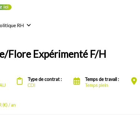
z ici
olitique RH
e/Flore Expérimenté F/H
Type de contrat :
Temps de travail :
PAU
CDI
Temps plein
(€) / an