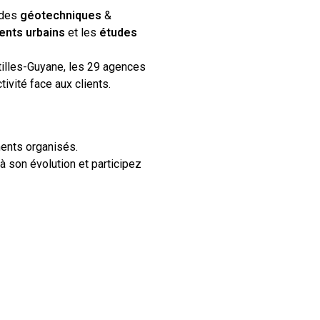
udes
géotechniques
&
nts urbains
et les
études
ntilles-Guyane, les 29 agences
tivité face aux clients.
ments organisés.
à son évolution et participez