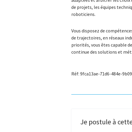
adaptées et arbitrer les choix
de projets, les équipes techni
roboticiens.
Vous disposez de compétence
de trajectoires, en réseaux in
priorités, vous êtes capable d
continue des solutions et mé
Réf: 9fca13ae-71d6-484e-9b0
Je postule à cette