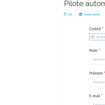
Pilote auto
CDI
Temps plein
Civilité
*
Mad
Nom
*
Prénom
E-mail
*