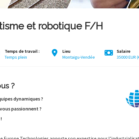
tisme et robotique F/H
Temps de travail :
Lieu
Salaire
Temps plein
Montaigu-Vendée
35000 EUR (€
us ?
’équipes dynamiques ?
 vous passionnent ?
!
pe Europe Technologies apporte son expertise pour l’industrialisati