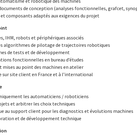
 automatisme et robotique des machines
documents de conception (analyses fonctionnelles, grafcet, syno
s et composants adaptés aux exigences du projet
oint
 IHM, robots et périphériques associés
s algorithmes de pilotage de trajectoires robotiques
mmes de tests et de développement
dations fonctionnelles en bureau d’études
t mises au point des machines en atelier
 sur site client en France et à l’international
e
hniquement les automaticiens / roboticiens
ojets et arbitrer les choix techniques
e au support client pour les diagnostics et évolutions machines
oration et de développement technique
ion