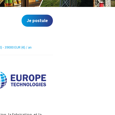
Je postule
) - 39000 EUR (€) / an
on, la fabrication, et la