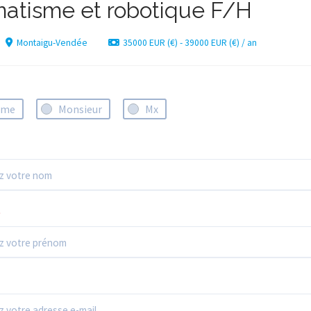
matisme et robotique F/H
Montaigu-Vendée
35000 EUR (€) - 39000 EUR (€) / an
ame
Monsieur
Mx
*