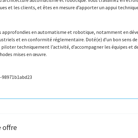
 d’architecture automatisme et robotique. Vous travaillez en étroi
ques et les clients, et êtes en mesure d’apporter un appui techniqu
s approfondies en automatisme et robotique, notamment en dév
dustriels et en conformité réglementaire. Doté(e) d’un bon sens de
e piloter techniquement l’activité, d’accompagner les équipes et d
thodes mises en œuvre.
9-98971b1abd23
 offre