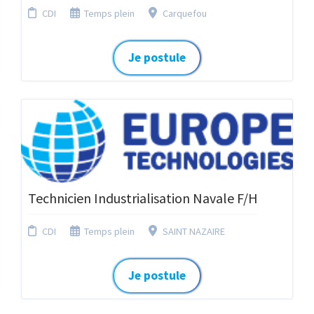
CDI
Temps plein
Carquefou
Je postule
Technicien Industrialisation Navale F/H
CDI
Temps plein
SAINT NAZAIRE
Je postule