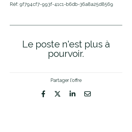
Réf: 9f794cf7-993f-41c1-b6db-36a8a25d8569
Le poste n'est plus à
pourvoir.
Partager l'offre