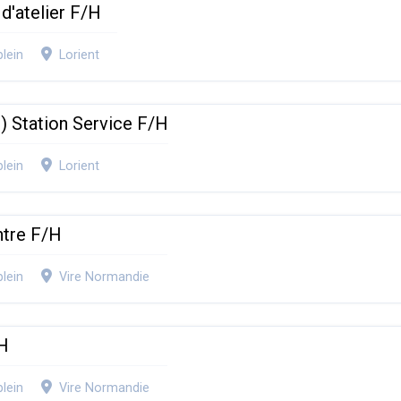
 d'atelier F/H
lein
Lorient
e) Station Service F/H
lein
Lorient
ntre F/H
lein
Vire Normandie
/H
lein
Vire Normandie