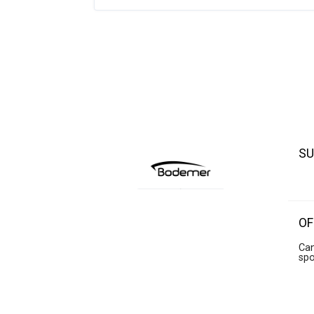
SU
OF
Can
sp