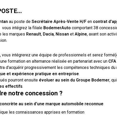
OSTE...
ntan
au poste de
Secrétaire Après-Vente H/F
en
contrat d'a
,
vous intégrez la filiale
BodemerAuto
comportant 38 concessio
se les marques
Renault
,
Dacia
,
Nissan
et
Alpine
, axant son activ
ion.
, vous intégrerez une équipe de professionnels et serez formé(
une formation en alternance réalisée en partenariat avec un
CFA 
tra d’acquérir progressivement les compétences techniques du 
que et expérience pratique en entreprise
.
qués pourront ensuite
évoluer au sein du Groupe Bodemer
, qu
es effectifs
.
dre notre concession ?
concrète au sein d’une marque automobile reconnue
tique les connaissances apprises en formation