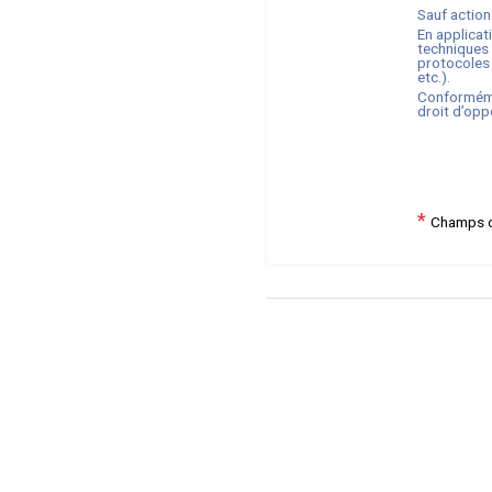
Sauf action
En applicat
techniques 
protocoles 
etc.).
Conforméme
droit d’opp
*
Champs o