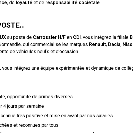
nce
, de
loyauté
et de
responsabilité sociétale
.
OSTE...
EUX
au poste de
Carrossier H/F
en
CDI
, vous intégrez la filiale
B
Normandie, qui commercialise les marques
Renault
,
Dacia
,
Nis
 vente de véhicules neufs et d'occasion.
, vous intégrez une équipe expérimentée et dynamique de collè
nte, opportunité de primes diverses
ur 4 jours par semaine
econnue très positive et mise en avant par nos salariés
ichées et reconnues par tous