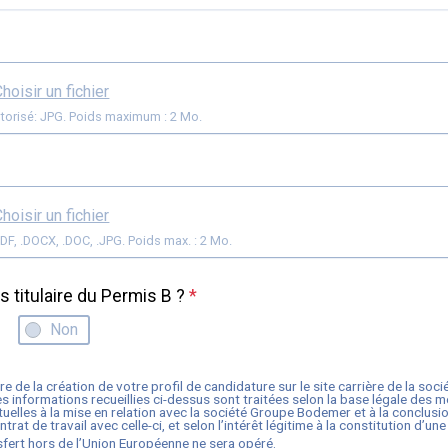
hoisir un fichier
torisé: JPG. Poids maximum : 2 Mo.
hoisir un fichier
Format: .PDF, .DOCX, .DOC, .JPG. Poids max. : 2 Mo.
s titulaire du Permis B ?
*
Non
re de la création de votre profil de candidature sur le site carrière de la soc
les informations recueillies ci-dessus sont traitées selon la base légale des 
uelles à la mise en relation avec la société
Groupe Bodemer
et à la conclusi
trat de travail avec celle-ci, et selon l’intérêt légitime à la constitution d’u
fert hors de l’Union Européenne ne sera opéré.