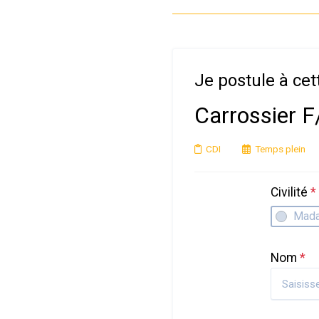
Je postule à cet
Carrossier 
CDI
Temps plein
Civilité
*
Mad
Nom
*