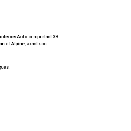
odemerAuto
comportant 38
san
et
Alpine
, axant son
gues.