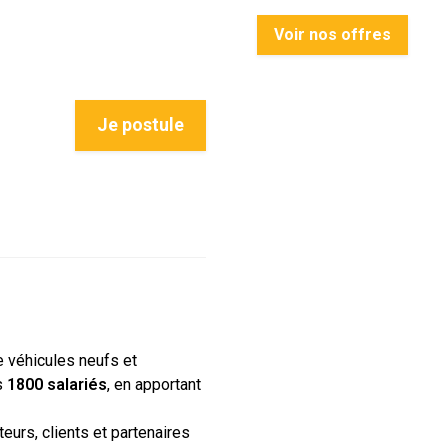
Voir nos offres
Je postule
e véhicules neufs et
s
1800 salariés
, en apportant
eurs, clients et partenaires