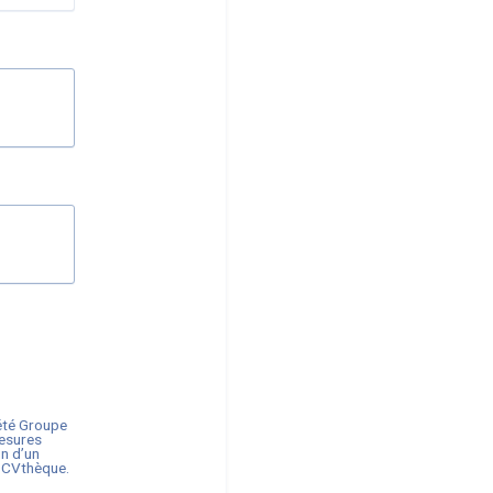
iété
Groupe
mesures
on d’un
ne CVthèque.