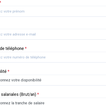
*
de téléphone
*
ilité
*
 salariales
(Brut/an)
*