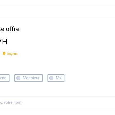
te offre
F/H
Bayeux
ame
Monsieur
Mx