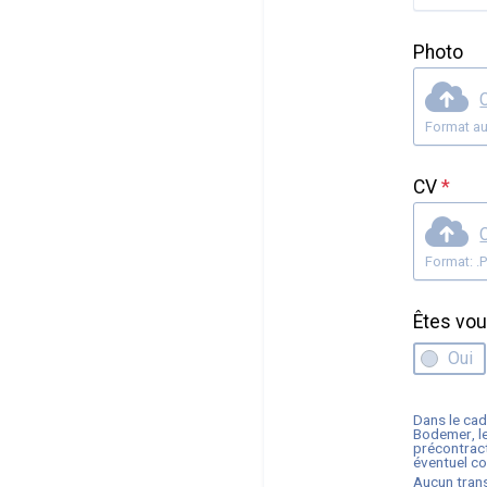
Photo
C
Format au
CV
*
C
Êtes vou
Oui
Dans le cad
Bodemer
, 
précontract
éventuel con
Aucun trans