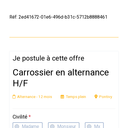
Réf: 2ed41672-01e6-496d-b31c-5712b8888461
Je postule à cette offre
Carrossier en alternance
H/F
Alternance
- 12 mois
Temps plein
Pontivy
Civilité
*
Madame
Monsieur
Mx