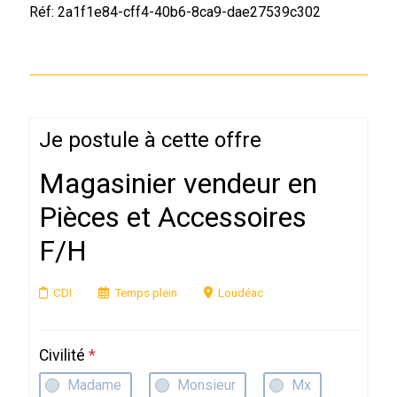
Réf: 2a1f1e84-cff4-40b6-8ca9-dae27539c302
Je postule à cette offre
Magasinier vendeur en
Pièces et Accessoires
F/H
CDI
Temps plein
Loudéac
Civilité
*
Madame
Monsieur
Mx