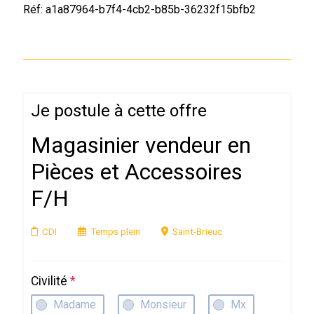
Réf: a1a87964-b7f4-4cb2-b85b-36232f15bfb2
Je postule à cette offre
Magasinier vendeur en
Pièces et Accessoires
F/H
CDI
Temps plein
Saint-Brieuc
Civilité
*
Madame
Monsieur
Mx