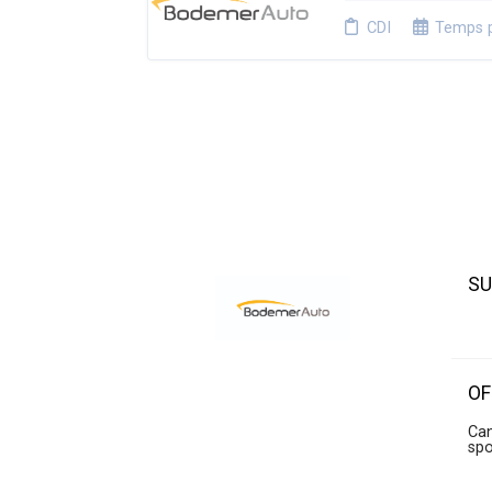
CDI
Temps p
SU
OF
Can
sp