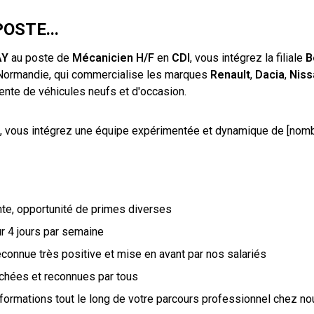
OSTE...
AY
au poste de
Mécanicien H/F
en
CDI
, vous intégrez la filiale
B
Normandie, qui commercialise les marques
Renault
,
Dacia
,
Nis
 vente de véhicules neufs et d'occasion.
, vous intégrez une équipe expérimentée et dynamique de [nom
nte, opportunité de primes diverses
ur 4 jours par semaine
econnue très positive et mise en avant par nos salariés
ichées et reconnues par tous
 formations tout le long de votre parcours professionnel chez no