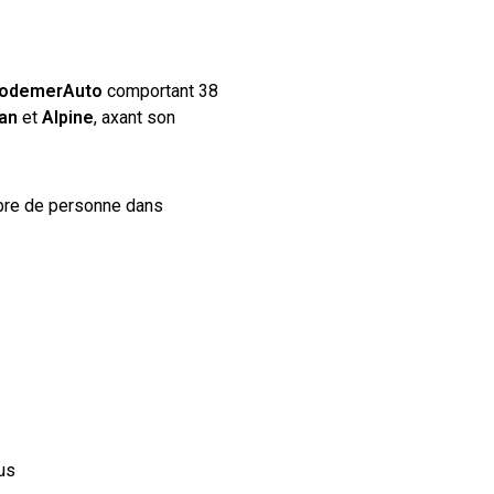
odemerAuto
comportant 38
san
et
Alpine
, axant son
bre de personne dans
us