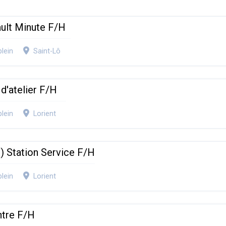
ult Minute F/H
lein
Saint-Lô
 d'atelier F/H
lein
Lorient
e) Station Service F/H
lein
Lorient
ntre F/H