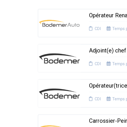
Opérateur Rena
CDI
Temps p
Adjoint(e) chef
CDI
Temps p
Opérateur(tric
CDI
Temps p
Carrossier-Pei