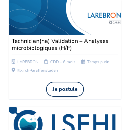
Technicien(ne) Validation – Analyses
microbiologiques (H/F)
LAREBRON
CDD - 6 mois
Temps plein
Illkirch-Graffenstaden
Je postule