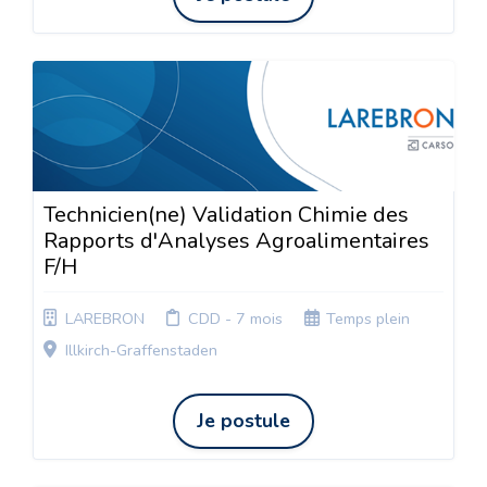
Technicien(ne) Validation Chimie des
Rapports d'Analyses Agroalimentaires
F/H
LAREBRON
CDD - 7 mois
Temps plein
Illkirch-Graffenstaden
Je postule