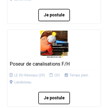
Je postule
Poseur de canalisations F/H
LE DU Réseaux (29)
CDI
Temps plein
Landivisiau
Je postule