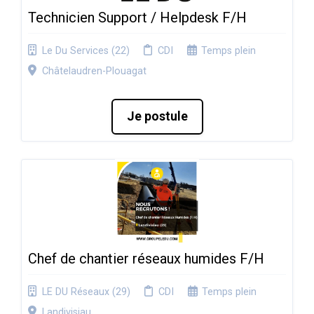
Technicien Support / Helpdesk F/H
Le Du Services (22)
CDI
Temps plein
Châtelaudren-Plouagat
Je postule
Chef de chantier réseaux humides F/H
LE DU Réseaux (29)
CDI
Temps plein
Landivisiau