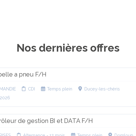
Nos dernières offres
pelle a pneu F/H
MANDIE
CDI
Temps plein
Ducey-les-chéris
.2026
trôleur de gestion BI et DATA F/H
RISES
Alternance - 12 mois
Temps plein
Domloup