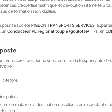
tences, d’expertise technique, et d’évolution interne, le G
sus de formation individualisé.
 pour sa société
PIGEON TRANSPORTS SERVICES
, apparte
 un
Conducteur PL régional toupie (goulotte)
, H/F, en
CDD
 poste
t, vous serez positionné sous l’autorité du Responsable d’Exp
VICES.
TON (50).
ncipales :
’un camion malaxeur, à destination des clients en respectant st
fession ;