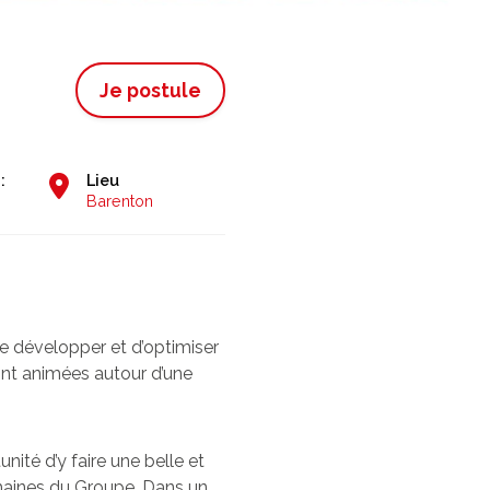
Je postule
 :
Lieu
Barenton
e développer et d’optimiser
sont animées autour d’une
ité d’y faire une belle et
humaines du Groupe. Dans un