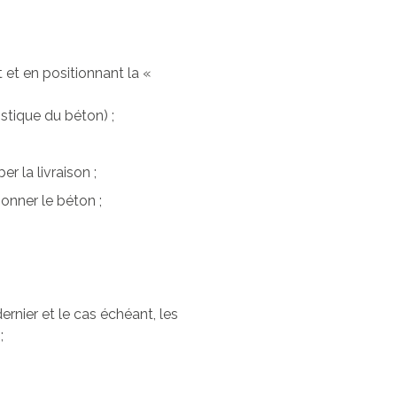
et en positionnant la «
istique du béton) ;
r la livraison ;
ionner le béton ;
ernier et le cas échéant, les
;