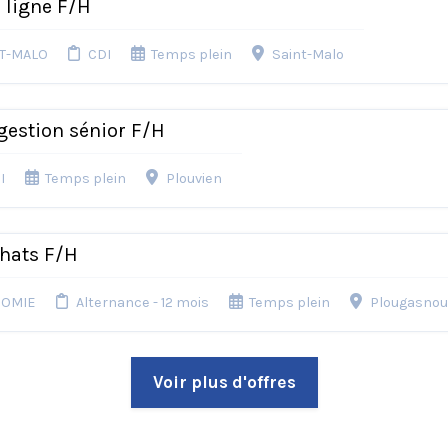
 ligne F/H
NT-MALO
CDI
Temps plein
Saint-Malo
gestion sénior F/H
I
Temps plein
Plouvien
chats F/H
NOMIE
Alternance - 12 mois
Temps plein
Plougasno
Voir plus d'offres