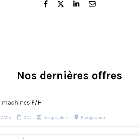
Nos dernières offres
e machines F/H
NOMIE
CDI
Temps plein
Plougasnou