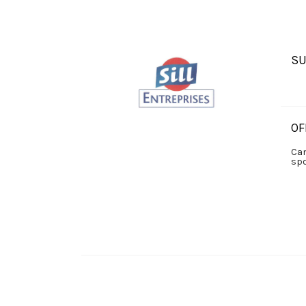
SU
OF
Can
sp