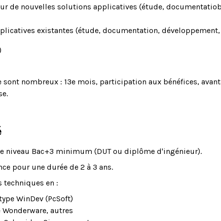
our de nouvelles solutions applicatives (étude, documentatio
pplicatives existantes (étude, documentation, développement, 
)
se sont nombreux : 13e mois, participation aux bénéfices, ava
se.
é
e niveau Bac+3 minimum (DUT ou diplôme d'ingénieur).
nce pour une durée de 2 à 3 ans.
 techniques en :
type WinDev (PcSoft)
e Wonderware, autres