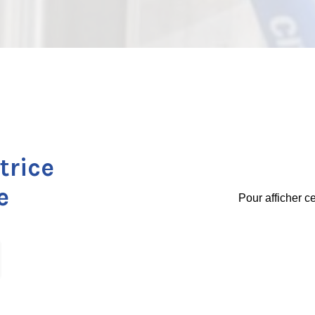
trice
e
Pour afficher c