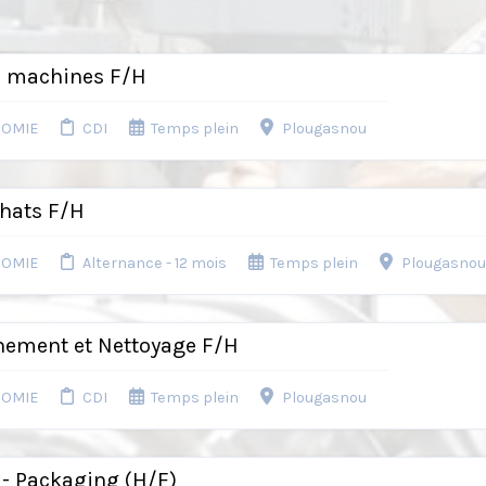
e machines F/H
NOMIE
CDI
Temps plein
Plougasnou
chats F/H
NOMIE
Alternance - 12 mois
Temps plein
Plougasno
nement et Nettoyage F/H
NOMIE
CDI
Temps plein
Plougasnou
 - Packaging (H/F)