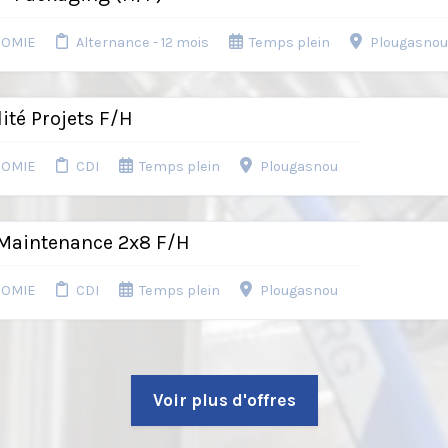
NOMIE
Alternance - 12 mois
Temps plein
Plougasno
ité Projets F/H
NOMIE
CDI
Temps plein
Plougasnou
 Maintenance 2x8 F/H
NOMIE
CDI
Temps plein
Plougasnou
Voir plus d'offres