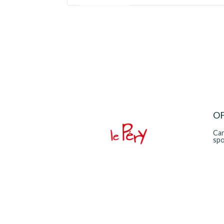
OF
Can
sp