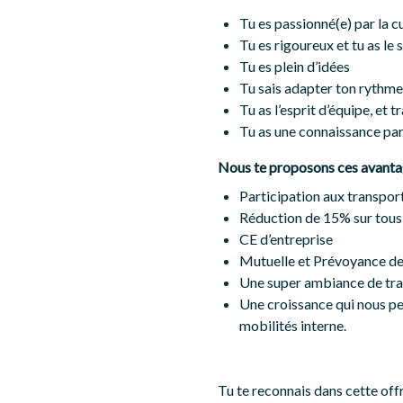
Tu es passionné(e) par la c
Tu es rigoureux et tu as le 
Tu es plein d’idées
Tu sais adapter ton rythme 
Tu as l’esprit d’équipe, et 
Tu as une connaissance pa
Nous te proposons ces avanta
Participation aux transpor
Réduction de 15% sur tous
CE d’entreprise
Mutuelle et Prévoyance d
Une super ambiance de tra
Une croissance qui nous pe
mobilités interne.
Tu te reconnais dans cette offr