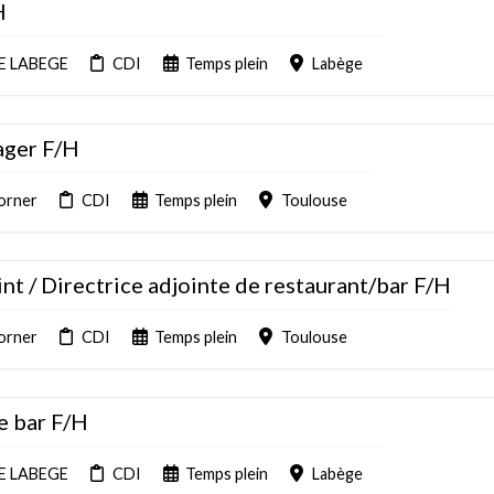
H
E LABEGE
CDI
Temps plein
Labège
ager F/H
orner
CDI
Temps plein
Toulouse
nt / Directrice adjointe de restaurant/bar F/H
orner
CDI
Temps plein
Toulouse
e bar F/H
E LABEGE
CDI
Temps plein
Labège