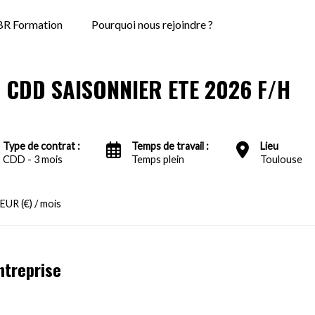
R Formation
Pourquoi nous rejoindre ?
 - CDD SAISONNIER ETE 2026 F/H
Type de contrat :
Temps de travail :
Lieu
CDD - 3 mois
Temps plein
Toulouse
EUR (€) / mois
ntreprise