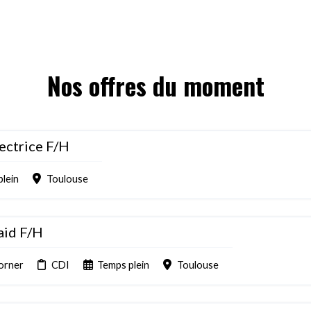
Nos offres du moment
rectrice F/H
plein
Toulouse
aid F/H
orner
CDI
Temps plein
Toulouse