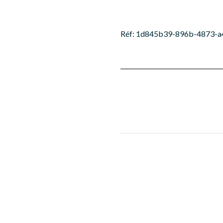
Réf: 1d845b39-896b-4873-a