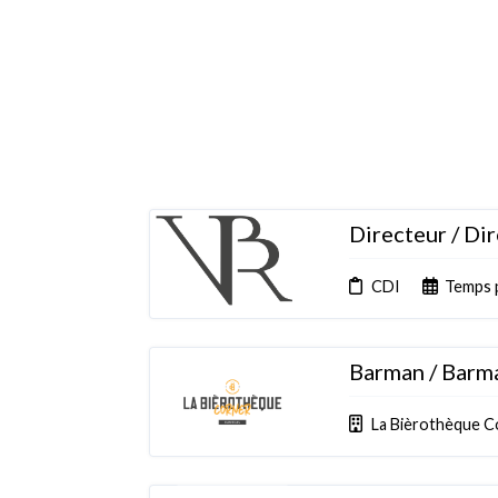
Directeur / Di
CDI
Temps 
Barman / Barm
La Bièrothèque C