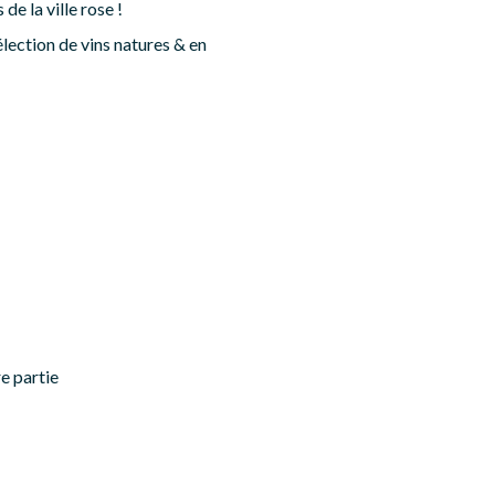
e la ville rose !
élection de vins natures & en
e partie