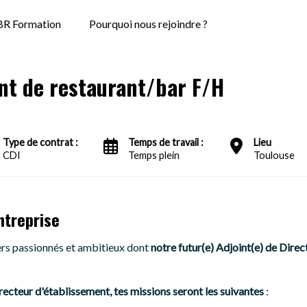
R Formation
Pourquoi nous rejoindre ?
nt de restaurant/bar F/H
Type de contrat :
Temps de travail :
Lieu
CDI
Temps plein
Toulouse
ntreprise
s passionnés et ambitieux dont
notre futur(e) Adjoint(e) de Direc
ecteur d'établissement, tes missions seront les suivantes
: