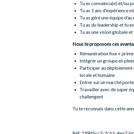
Tu es convaincu(e) et/ou p
Tu as 1 ans d’expérience m
Tu as géré une équipe d’au
Tu as du leadership et tu es
Tu as une vision globale et
Nous te proposons ces avanta
Rémunération fixe + prime 
Intégrer un groupe en plein
Participer au déploiement 
locale et humaine
Entrer sur un marché porteu
Travailler avec de super éq
challengent
Tu te reconnais dans cette anno
Réf: 199d5cc2-2cb1-4ea7-