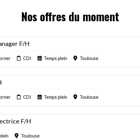
Nos offres du moment
anager F/H
orner
CDI
Temps plein
Toulouse
H
orner
CDI
Temps plein
Toulouse
rectrice F/H
plein
Toulouse