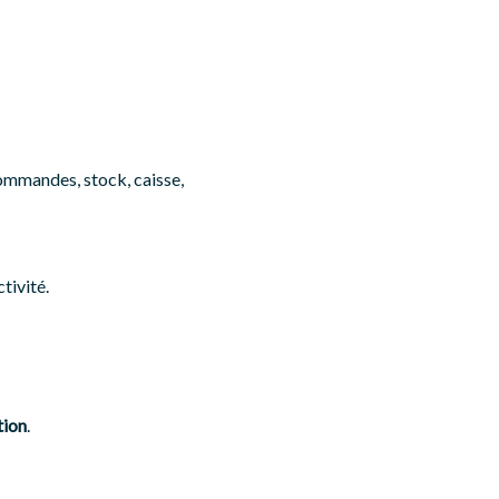
commandes, stock, caisse,
tivité.
tion
.