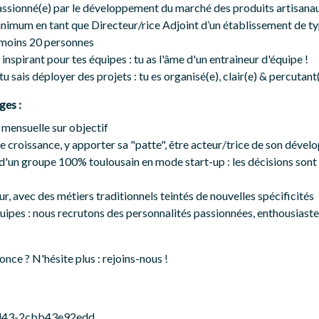
assionné(e) par le développement du marché des produits artisana
inimum en tant que Directeur/rice Adjoint d’un établissement de ty
 moins 20 personnes
 inspirant pour tes équipes : tu as l'âme d'un entraineur d'équipe !
 tu sais déployer des projets : tu es organisé(e), clair(e) & percuta
ges :
mensuelle sur objectif
e croissance, y apporter sa "patte", être acteur/trice de son déve
d'un groupe 100% toulousain en mode start-up : les décisions sont 
r, avec des métiers traditionnels teintés de nouvelles spécificités
uipes : nous recrutons des personnalités passionnées, enthousiastes
nce ? N'hésite plus : rejoins-nous !
bd43-2cbb43e92edd