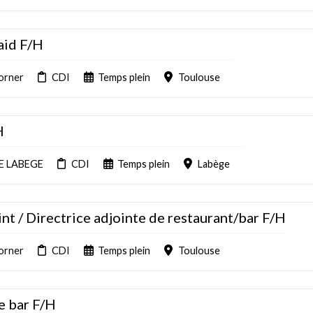
aid F/H
orner
CDI
Temps plein
Toulouse
H
E LABEGE
CDI
Temps plein
Labège
nt / Directrice adjointe de restaurant/bar F/H
orner
CDI
Temps plein
Toulouse
e bar F/H