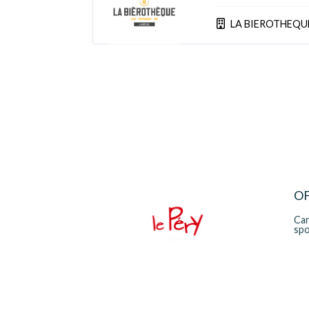
LA BIEROTHEQU
OF
Can
sp