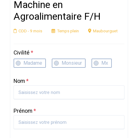
Machine en
Agroalimentaire F/H
CDD
- 9 mois
Temps plein
Maubourguet
Civilité
*
Madame
Monsieur
Mx
Nom
*
Prénom
*