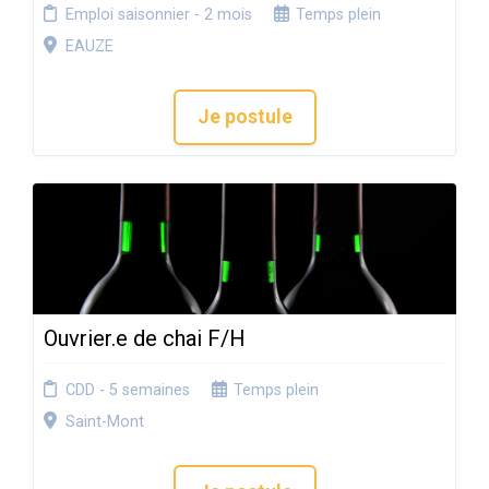
Emploi saisonnier - 2 mois
Temps plein
EAUZE
Je postule
Ouvrier.e de chai F/H
CDD - 5 semaines
Temps plein
Saint-Mont