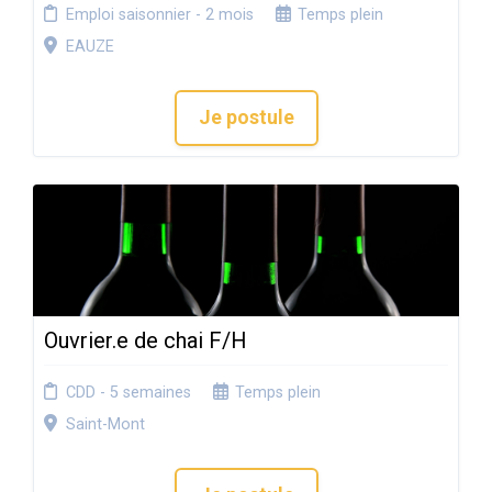
Emploi saisonnier - 2 mois
Temps plein
EAUZE
Je postule
Ouvrier.e de chai F/H
CDD - 5 semaines
Temps plein
Saint-Mont