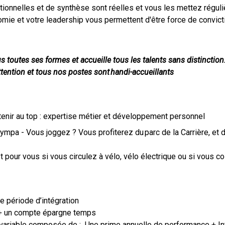
tionnelles et de synthèse sont réelles et vous les mettez réguli
onomie et votre leadership vous permettent d'être force de convic
ous toutes ses formes et accueille tous les talents sans distinctio
tention et tous nos postes sont handi-accueillants
enir au top : expertise métier et développement personnel
ympa - Vous joggez ? Vous profiterez du parc de la Carrière, et
t pour vous si vous circulez à vélo, vélo électrique ou si vous c
ne période d’intégration
 + un compte épargne temps
ie variable composée de : Une prime annuelle de performance + I