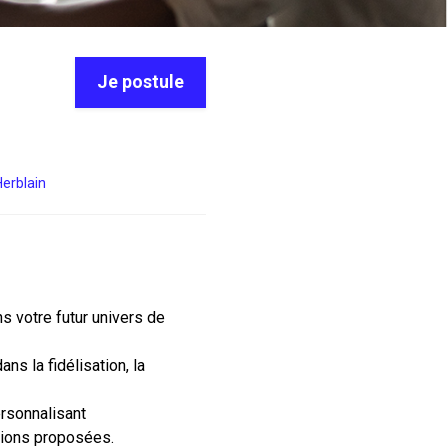
Je postule
Herblain
s votre futur univers de
ns la fidélisation, la
ersonnalisant
utions proposées.