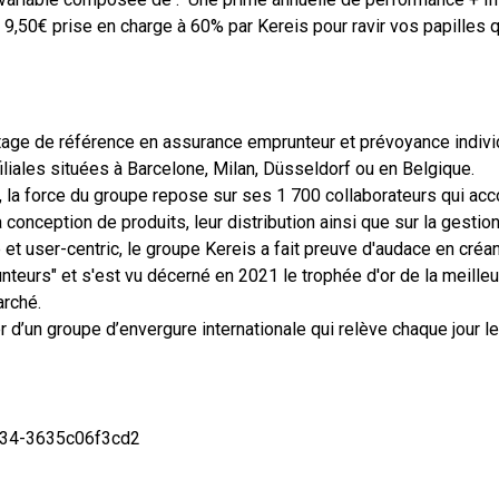
de 9,50€ prise en charge à 60% par Kereis pour ravir vos papilles
rtage de référence en assurance emprunteur et prévoyance indivi
iliales situées à Barcelone, Milan, Düsseldorf ou en Belgique.
 la force du groupe repose sur ses 1 700 collaborateurs qui ac
 conception de produits, leur distribution ainsi que sur la gestio
 et user-centric, le groupe Kereis a fait preuve d'audace en créan
eurs" et s'est vu décerné en 2021 le trophée d'or de la meilleur
arché.
er d’un groupe d’envergure internationale qui relève chaque jour le
e34-3635c06f3cd2