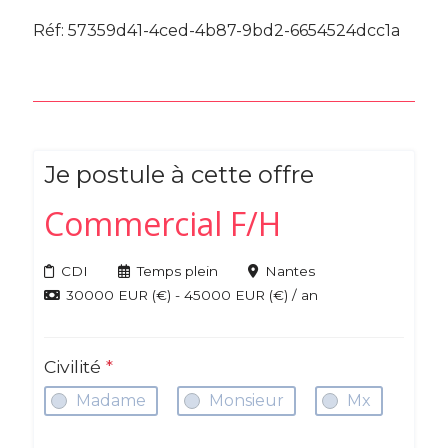
Réf: 57359d41-4ced-4b87-9bd2-6654524dcc1a
Je postule à cette offre
Commercial F/H
CDI
Temps plein
Nantes
30000 EUR (€) - 45000 EUR (€) / an
Civilité
*
Madame
Monsieur
Mx