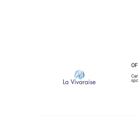
OF
Can
sp