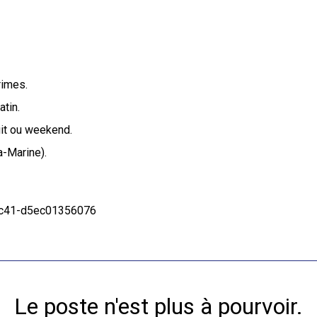
rimes.
tin.
it ou weekend.
La-Marine).
8c41-d5ec01356076
Le poste n'est plus à pourvoir.