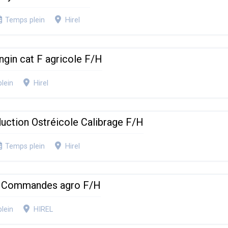
Temps plein
Hirel
ngin cat F agricole F/H
lein
Hirel
duction Ostréicole Calibrage F/H
Temps plein
Hirel
e Commandes agro F/H
lein
HIREL