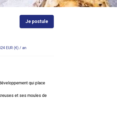
Je postule
424 EUR (€) / an
n développement qui place
 creuses et ses moules de