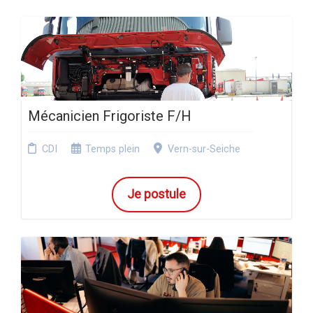
Mécanicien Frigoriste F/H
CDI
Temps plein
Vern-sur-Seiche
Je postule