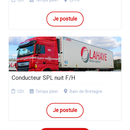
CDI
Temps plein
Liffré
Je postule
Conducteur SPL nuit F/H
CDI
Temps plein
Bain-de-Bretagne
Je postule