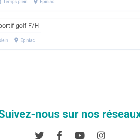
Temps plein
Epiniac
portif golf F/H
lein
Epiniac
Suivez-nous sur nos réseau