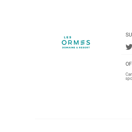
SU
OF
Can
sp