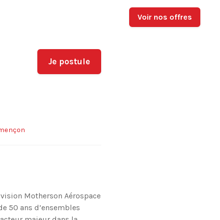
Voir nos offres
Je postule
mençon
Division Motherson Aérospace
 de 50 ans d’ensembles
 acteur majeur dans la