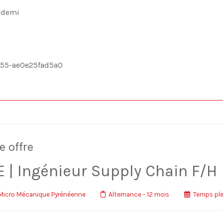
et demi
555-ae0e25fad5a0
e offre
| Ingénieur Supply Chain F/H
icro Mécanique Pyrénéenne
Alternance
- 12 mois
Temps ple