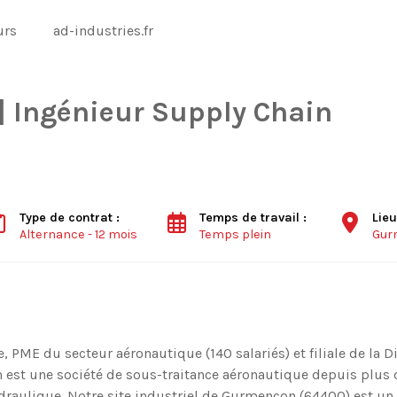
urs
ad-industries.fr
 Ingénieur Supply Chain
Type de contrat :
Temps de travail :
Lieu
Alternance - 12 mois
Temps plein
Gur
 PME du secteur aéronautique (140 salariés) et filiale de la 
 est une société de sous-traitance aéronautique depuis plus
ydraulique. Notre site industriel de Gurmençon (64400) est un