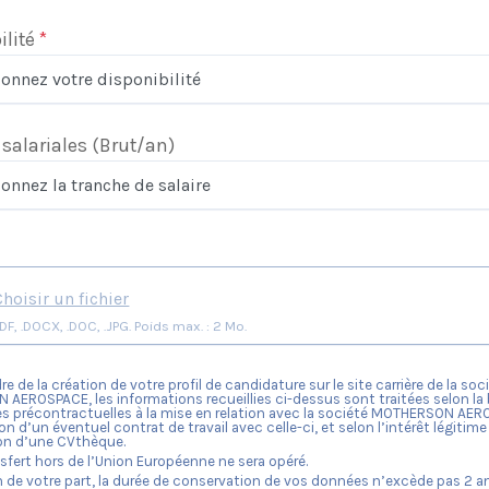
ilité
*
 salariales
(Brut/an)
Choisir un fichier
Format: .PDF, .DOCX, .DOC, .JPG. Poids max. : 2 Mo.
re de la création de votre profil de candidature sur le site carrière de la soc
N AEROSPACE
, les informations recueillies ci-dessus sont traitées selon la
 précontractuelles à la mise en relation avec la société
MOTHERSON AER
on d’un éventuel contrat de travail avec celle-ci, et selon l’intérêt légitime 
on d’une CVthèque.
fert hors de l’Union Européenne ne sera opéré.
n de votre part, la durée de conservation de vos données n’excède pas
2
an