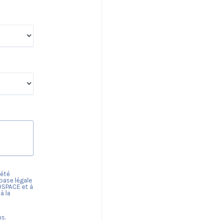
iété
 base légale
OSPACE
et à
à la
s.