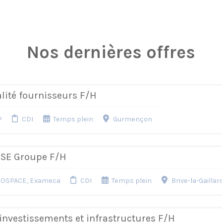
Nos dernières offres
lité fournisseurs F/H
P
CDI
Temps plein
Gurmençon
HSE Groupe F/H
OSPACE, Exameca
CDI
Temps plein
Brive-la-Gaillar
 investissements et infrastructures F/H