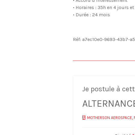
• Accord d’intéressement
• Horaires : 35h en 4 jours 
• Durée : 24 mois
Réf: a7ec10e0-9693-43b7-a
Je postule à cett
ALTERNANCE 
MOTHERSON AEROSPACE, M