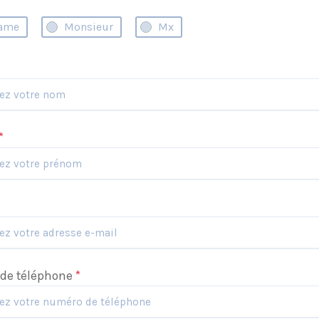
ame
Monsieur
Mx
*
de téléphone
*