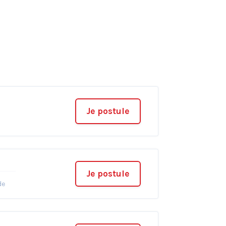
Je postule
Je postule
de