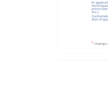
En applicat
techniques
protocoles 
etc.).
Conforméme
droit d’opp
*
Champs o