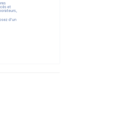
ures
ccès et
borateurs,
posez d’un