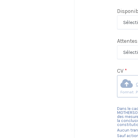
Disponib
Attentes
CV
*
Dans le cad
MOTHERSO
des mesures
la conclusi
constituti
Aucun trans
Sauf actio