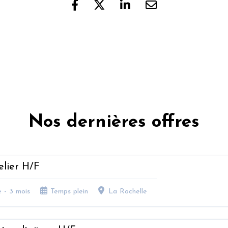
Nos dernières offres
elier H/F
e - 3 mois
Temps plein
La Rochelle