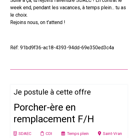
Suite à ça, tu rejoins l'aventure SDAEC ! En contrat le
week end, pendant les vacances, à temps plein... tu as
le choix.
Rejoins nous, on t'attend !
Réf: 91bd9f36-ac18-4393-94dd-69e350ed3c4a
Je postule à cette offre
Porcher-ère en
remplacement F/H
SDAEC
CDI
Temps plein
Saint-Vran