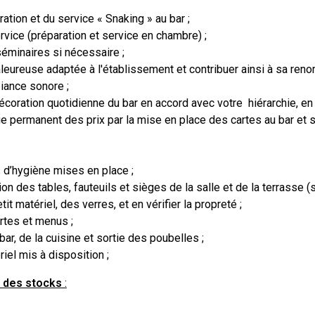
ration et du service « Snaking » au bar ;
vice (préparation et service en chambre) ;
 séminaires si nécessaire ;
eureuse adaptée à l'établissement et contribuer ainsi à sa ren
iance sonore ;
décoration quotidienne du bar en accord avec votre hiérarchie, en v
age permanent des prix par la mise en place des cartes au bar et 
 d’hygiène mises en place ;
on des tables, fauteuils et sièges de la salle et de la terrasse (
it matériel, des verres, et en vérifier la propreté ;
artes et menus ;
ar, de la cuisine et sortie des poubelles ;
iel mis à disposition ;
t des stocks
: