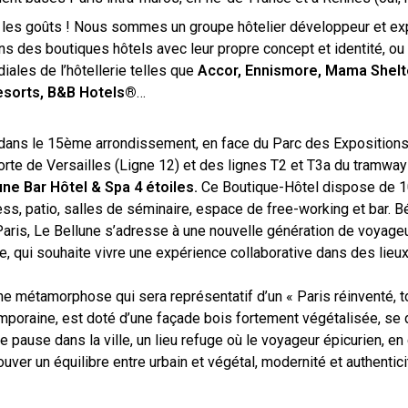
s les goûts ! Nous sommes un groupe hôtelier développeur et exp
ns des boutiques hôtels avec leur propre concept et identité, ou
ales de l’hôtellerie telles que
Accor, Ennismore, Mama Shelter
esorts, B&B Hotels®
…
, dans le 15ème arrondissement, en face du Parc des Expositions
orte de Versailles (Ligne 12) et des lignes T2 et T3a du tramway
une Bar Hôtel & Spa 4 étoiles.
Ce Boutique-Hôtel
dispose
de 1
ss, patio, salles de séminaire, espace de free-working et bar. Bé
Paris, Le Bellune s’adresse à une nouvelle génération de voyag
ue, qui souhaite vivre une expérience collaborative dans des lieu
ine métamorphose qui sera représentatif d’un « Paris réinventé, 
mporaine, est doté d’une façade bois fortement végétalisée, se 
e pause dans la ville, un lieu refuge où le voyageur épicurien, 
ouver un équilibre entre urbain et végétal, modernité et authentici