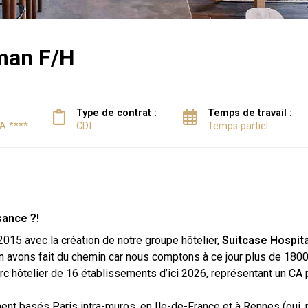
man F/H
Type de contrat :
Temps de travail :
PA ****
CDI
Temps partiel
sance ?!
015 avec la création de notre groupe hôtelier,
Suitcase Hospita
en avons fait du chemin car nous comptons à ce jour plus de 1800
c hôtelier de 16 établissements d’ici 2026, représentant un CA 
ent basés Paris intra-muros, en Ile-de-France et à Rennes (oui