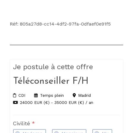
Réf: 805a27d8-cc14-4df2-97fa-0dfaef0e91f5
Je postule à cette offre
Téléconseiller F/H
CDI
Temps plein
Madrid
24000 EUR (€) - 35000 EUR (€) / an
Civilité
*